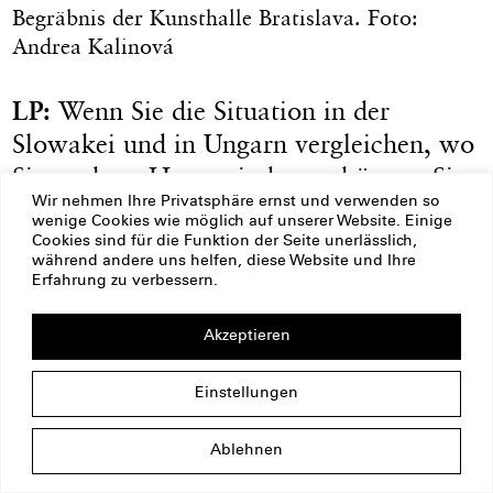
Begräbnis der Kunsthalle Bratislava. Foto:
Andrea Kalinová
LP:
Wenn Sie die Situation in der
Slowakei und in Ungarn vergleichen, wo
Sie auch zu Hause sind, was können Sie
sagen, worin sehen Sie die Parallelen
Wir nehmen Ihre Privatsphäre ernst und verwenden so
wenige Cookies wie möglich auf unserer Website. Einige
und worin die Unterschiede?
Cookies sind für die Funktion der Seite unerlässlich,
während andere uns helfen, diese Website und Ihre
Erfahrung zu verbessern.
IN:
Es ist sehr wahrscheinlich, dass
unsere Regierung von den
Akzeptieren
Geschehnissen in Ungarn inspiriert
Einstellungen
wurde. Einige Gesetze, wie der
Gesetzesentwurf zu Denkmälern, ähneln
Ablehnen
sehr stark denen, die bereits in Ungarn