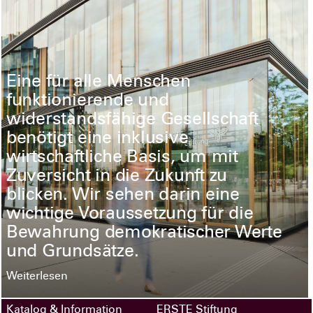
Eine für alle Menschen
funktionierende und
widerstandsfähige Gesellschaft
benötigt eine inklusive
wirtschaftliche Basis, um mit
Zuversicht in die Zukunft zu
blicken. Wir sehen darin eine
wichtige Voraussetzung für die
Bewahrung demokratischer Werte
und Grundsätze.
Weiterlesen
Katalog & Information
ERSTE Stiftung