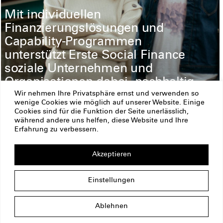
Mit individuellen
Finanzierungslösungen und
Capability-Programmen
unterstützt Erste Social Finance
soziale Unternehmen und
Organisationen dabei, nachhaltig
erfolgreich zu werden. Sie ist ein
Wir nehmen Ihre Privatsphäre ernst und verwenden so
wenige Cookies wie möglich auf unserer Website. Einige
Joint Venture der ERSTE Stiftung
Cookies sind für die Funktion der Seite unerlässlich,
und der Erste Group.
während andere uns helfen, diese Website und Ihre
Erfahrung zu verbessern.
Read more
Akzeptieren
ERSTE Stiftung
Impressum
Datenschutz
Einstellungen
Copyright
Am Belvedere 1
1100 Wien
Österreich
Ablehnen
office@erstestiftung.org