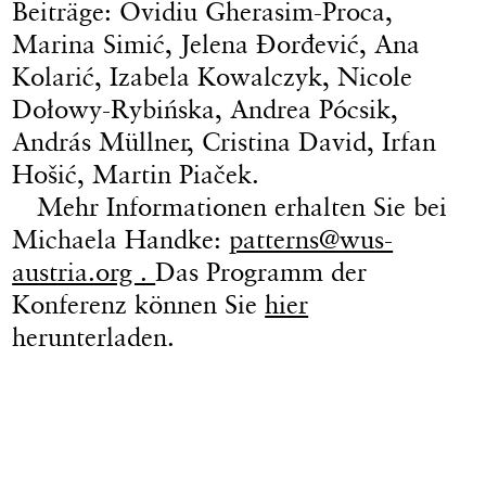
Beiträge: Ovidiu Gherasim-Proca,
Marina Simić, Jelena Đorđević, Ana
Kolarić, Izabela Kowalczyk, Nicole
Dołowy-Rybińska, Andrea Pócsik,
András Müllner, Cristina David, Irfan
Hošić, Martin Piaček.
Mehr Informationen erhalten Sie bei
Michaela Handke:
patterns@wus-
austria.org .
Das Programm der
Konferenz können Sie
hier
herunterladen.