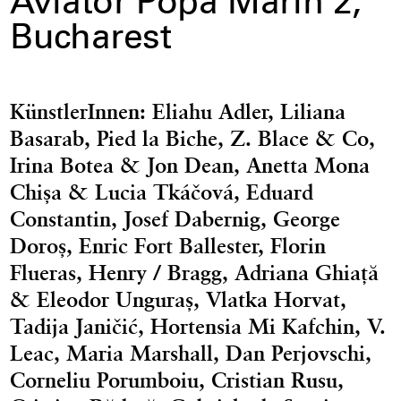
Aviator Popa Marin 2,
Bucharest
KünstlerInnen:
Eliahu Adler, Liliana
Basarab, Pied la Biche, Z. Blace & Co,
Irina Botea & Jon Dean, Anetta Mona
Chișa & Lucia Tkáčová, Eduard
Constantin, Josef Dabernig, George
Doroș, Enric Fort Ballester, Florin
Flueras, Henry / Bragg, Adriana Ghiață
& Eleodor Unguraș, Vlatka Horvat,
Tadija Janičić, Hortensia Mi Kafchin, V.
Leac, Maria Marshall, Dan Perjovschi,
Corneliu Porumboiu, Cristian Rusu,