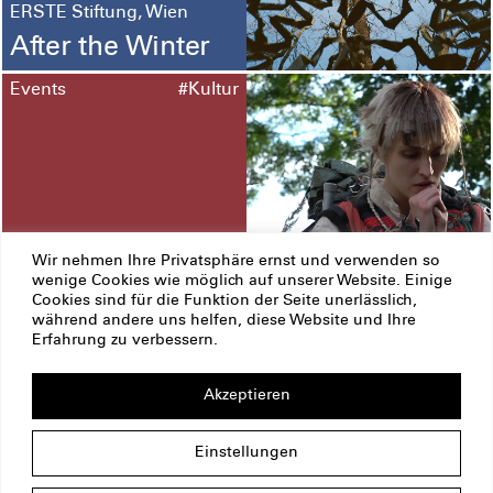
ERSTE Stiftung, Wien
After the Winter
Events
#Kultur
Wir nehmen Ihre Privatsphäre ernst und verwenden so
12. Juni – 13. September
wenige Cookies wie möglich auf unserer Website. Einige
2026
Cookies sind für die Funktion der Seite unerlässlich,
Prague und Pardubice
während andere uns helfen, diese Website und Ihre
Biennale Matter
Erfahrung zu verbessern.
of Art 2026
Akzeptieren
ERSTE Stiftung
Impressum
Datenschutz
Einstellungen
Copyright
Am Belvedere 1
1100 Wien