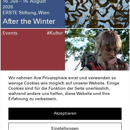
16. Juli – 16. August
2026
ERSTE Stiftung, Wien
After the Winter
Events
#Kultur
Wir nehmen Ihre Privatsphäre ernst und verwenden so
12. Juni – 13. September
wenige Cookies wie möglich auf unserer Website. Einige
2026
Cookies sind für die Funktion der Seite unerlässlich,
Prague und Pardubice
während andere uns helfen, diese Website und Ihre
Biennale Matter
Erfahrung zu verbessern.
of Art 2026
Akzeptieren
ERSTE Stiftung
Impressum
Datenschutz
Einstellungen