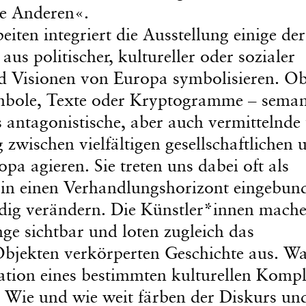
ie Anderen«.
iten integriert die Ausstellung einige der
aus politischer, kultureller oder sozialer
nd Visionen von Europa symbolisieren. O
ymbole, Texte oder Kryptogramme – seman
 antagonistische, aber auch vermittelnde
wischen vielfältigen gesellschaftlichen 
pa agieren. Sie treten uns dabei oft als
r in einen Verhandlungshorizont eingebun
ndig verändern. Die Künstler*innen mache
nge sichtbar und loten zugleich das
 Objekten verkörperten Geschichte aus. W
ation eines bestimmten kulturellen Komp
? Wie und wie weit färben der Diskurs un