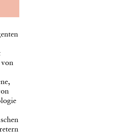
genten
t
 von
ene,
von
logie
ischen
retern