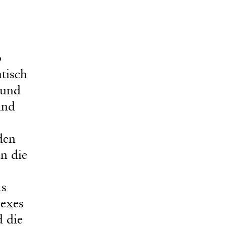
b
tisch
 und
und
den
n die
as
lexes
d die