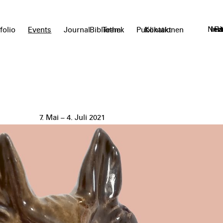
News
Ins
Fa
L
folio
Events
Journal
Bibliothek
Team
Publikationen
Kontakt
7. Mai – 4. Juli 2021