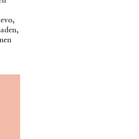
evo,
laden,
inen