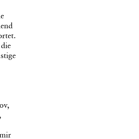
ie
hend
rtet.
 die
stige
ov,
,
amir