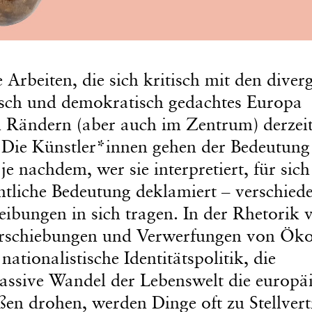
 Arbeiten, die sich kritisch mit den diver
isch und demokratisch gedachtes Europa
n Rändern (aber auch im Zentrum) derzei
. Die Künstler*innen gehen der Bedeutung
e nachdem, wer sie interpretiert, für sich
ntliche Bedeutung deklamiert – verschied
reibungen in sich tragen. In der Rhetorik 
Verschiebungen und Verwerfungen von Öko
ionalistische Identitätspolitik, die
ssive Wandel der Lebenswelt die europä
ßen drohen, werden Dinge oft zu Stellvert