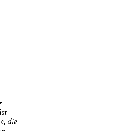
r
ist
e, die
en