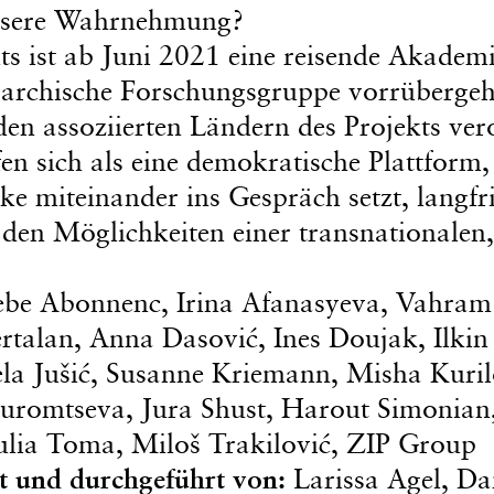
unsere Wahrnehmung?
kts ist ab Juni 2021 eine reisende Akadem
hierarchische Forschungsgruppe vorrüberge
en assoziierten Ländern des Projekts vero
n sich als eine demokratische Plattform,
e miteinander ins Gespräch setzt, langfri
 den Möglichkeiten einer transnationalen,
ebe Abonnenc, Irina Afanasyeva, Vahram
rtalan, Anna Dasović, Ines Doujak, Ilkin
a Jušić, Susanne Kriemann, Misha Kuril
romtseva, Jura Shust, Harout Simonian
Iulia Toma, Miloš Trakilović, ZIP Group
rt und durchgeführt von:
Larissa Agel, D