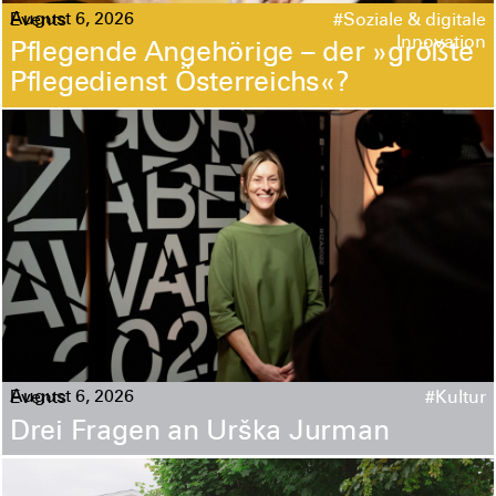
August 6, 2026
Events
#Soziale & digitale
Innovation
Pflegende Angehörige – der »größte
Pflegedienst Österreichs«?
August 6, 2026
Events
#Kultur
Drei Fragen an Urška Jurman