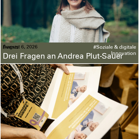
August 6, 2026
Events
#Soziale & digitale
Innovation
Drei Fragen an Andrea Plut-Sauer