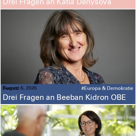
Drei Fragen an Katia Denysova
August 6, 2026
Events
#Europa & Demokratie
Drei Fragen an Beeban Kidron OBE