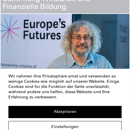
Finanzielle Bildung
Wir nehmen Ihre Privatsphäre ernst und verwenden so
wenige Cookies wie möglich auf unserer Website. Einige
Cookies sind für die Funktion der Seite unerlässlich,
August 9, 2026
Events
#Europa & Demokratie
während andere uns helfen, diese Website und Ihre
#Podcast
Podcast: Politische Veränderungen in
Erfahrung zu verbessern.
der Slowakei
Akzeptieren
ERSTE Stiftung
Impressum
Datenschutz
Einstellungen
Copyright