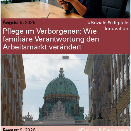
August 9, 2026
Events
#Soziale & digitale
Innovation
Pflege im Verborgenen: Wie
familiäre Verantwortung den
Arbeitsmarkt verändert
August 9, 2026
Events
#Europa & Demokratie