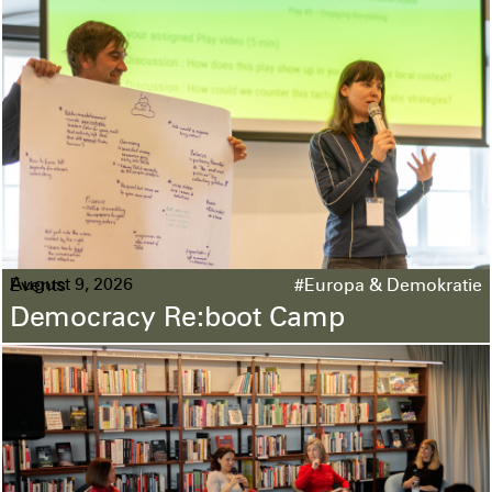
August 9, 2026
Events
#Europa & Demokratie
Democracy Re:boot Camp