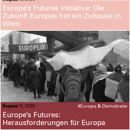
Europe’s Futures Initiative: Die
Zukunft Europas hat ein Zuhause in
Wien
August 9, 2026
Events
#Europa & Demokratie
Europe’s Futures:
Herausforderungen für Europa