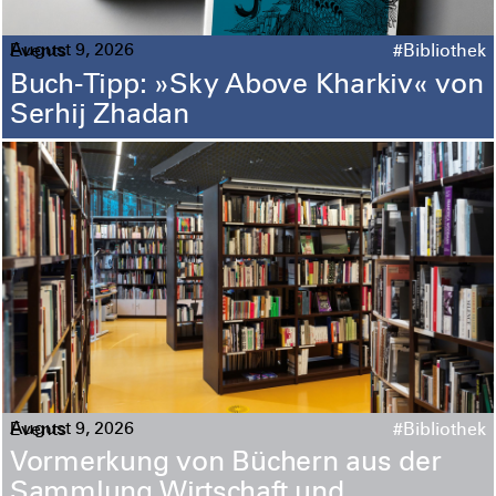
August 9, 2026
Events
#Bibliothek
Buch-Tipp: »Sky Above Kharkiv« von
Serhij Zhadan
August 9, 2026
Events
#Bibliothek
Vormerkung von Büchern aus der
Sammlung Wirtschaft und