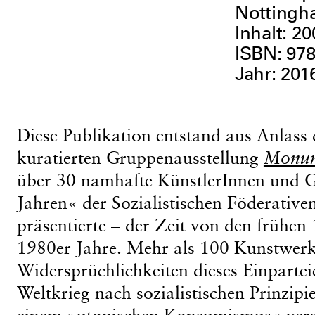
Notting
Inhalt: 20
ISBN: 97
Jahr: 201
Diese Publikation entstand aus Anlass
kuratierten Gruppenausstellung
Monum
über 30 namhafte KünstlerInnen und 
Jahren« der Sozialistischen Föderativ
präsentierte – der Zeit von den frühen 
1980er-Jahre. Mehr als 100 Kunstwerke
Widersprüchlichkeiten dieses Einparte
Weltkrieg nach sozialistischen Prinzipi
einem »utopischen Konsumismus« versa