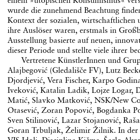
wurde die zunehmend Beachtung finden
Kontext der sozialen, wirtschaftlichen
ihre Auslöser waren, erstmals in Großb
Ausstellung basierte auf neuen, innova
dieser Periode und stellte viele ihrer 
Vertretene KünstlerInnen und Gr
Alajbegović (Gledališče FV), Lutz Beck
Djordjević, Vera Fischer, Karpo Godin
Iveković, Katalin Ladik, Lojze Logar
Matić, Slavko Matković, NSK/New Co
Otasević, Zoran Popović, Bogdanka Po
Sven Stilinović, Lazar Stojanović, Raš
Goran Trbuljak, Želimir Žilnik. In der
VIS Idoli, Disciplina Kičme, Šarlo Akr