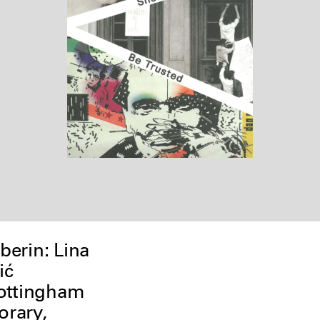
erin: Lina
ić
Nottingham
rary,