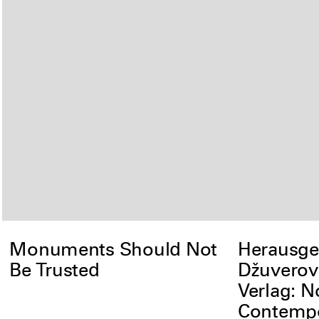
Monuments Should Not
Herausgeb
Be Trusted
Džuverov
Verlag: 
Contempo