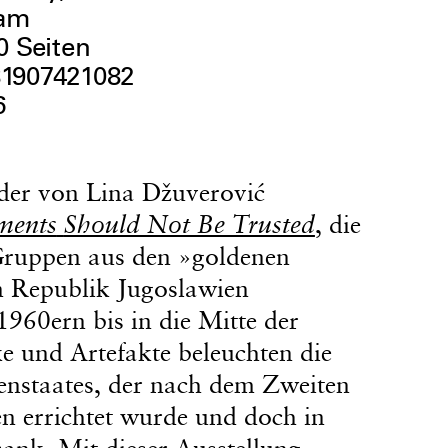
ham
0 Seiten
81907421082
6
 der von Lina Džuverović
ents
Should Not Be Trusted
, die
Gruppen aus den »goldenen
en Republik Jugoslawien
1960ern bis in die Mitte der
 und Artefakte beleuchten die
ienstaates, der nach dem Zweiten
en errichtet wurde und doch in
nk. Mit dieser Ausstellung