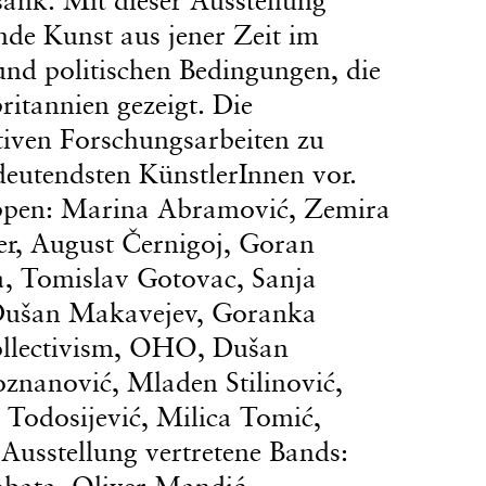
de Kunst aus jener Zeit im
 und politischen Bedingungen, die
ritannien gezeigt. Die
tiven Forschungsarbeiten zu
bedeutendsten KünstlerInnen vor.
uppen: Marina Abramović, Zemira
er, August Černigoj, Goran
a, Tomislav Gotovac, Sanja
, Dušan Makavejev, Goranka
llectivism, OHO, Dušan
znanović, Mladen Stilinović,
a Todosijević, Milica Tomić,
 Ausstellung vertretene Bands:
obata, Oliver Mandić,