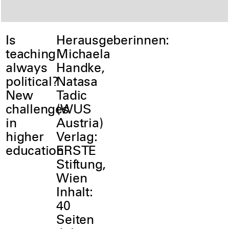
Is
Herausgeberinnen:
teaching
Michaela
always
Handke,
political?
Natasa
New
Tadic
challenges
(WUS
in
Austria)
higher
Verlag:
education
ERSTE
Stiftung,
Wien
Inhalt:
40
Seiten