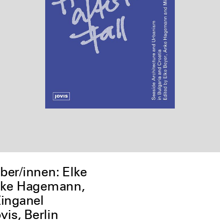
er/innen: Elke
nke Hagemann,
Zinganel
vis, Berlin