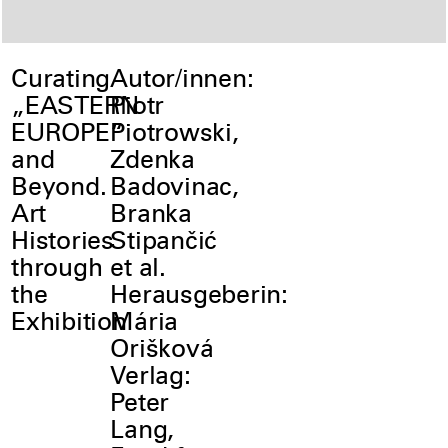
Curating
Autor/innen:
„EASTERN
Piotr
EUROPE“
Piotrowski,
and
Zdenka
Beyond.
Badovinac,
Art
Branka
Histories
Stipančić
through
et al.
the
Herausgeberin:
Exhibition
Mária
Orišková
Verlag:
Peter
Lang,