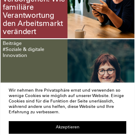
familiäre
Verantwortung
den Arbeitsmarkt
verändert
Beiträge
#Soziale & digitale
Innovation
Wir nehmen Ihre Privatsphäre ernst und verwenden so
wenige Cookies wie möglich auf unserer Website. Einige
Cookies sind für die Funktion der Seite unerlässlich,
Drei Fragen an
während andere uns helfen, diese Website und Ihre
Andrea Plut-
Erfahrung zu verbessern.
Sauer
Akzeptieren
ERSTE Stiftung
Impressum