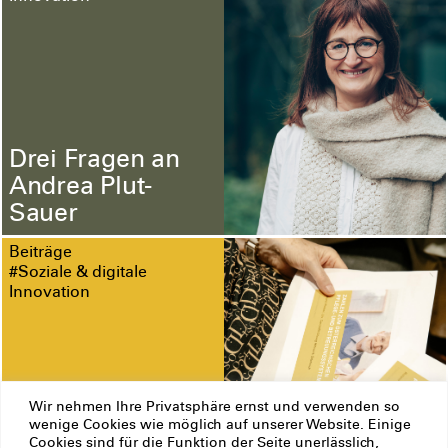
Drei Fragen an
Andrea Plut-
Sauer
Beiträge
#Soziale & digitale
Innovation
Pflegende
Wir nehmen Ihre Privatsphäre ernst und verwenden so
Angehörige – der
wenige Cookies wie möglich auf unserer Website. Einige
Cookies sind für die Funktion der Seite unerlässlich,